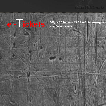
despina_PR & Events SA
T
e -
ickets  
Μέχρι 05 Ιουνιου 23:59 αλλιώς εισιτήριο 
είσοδο του event.